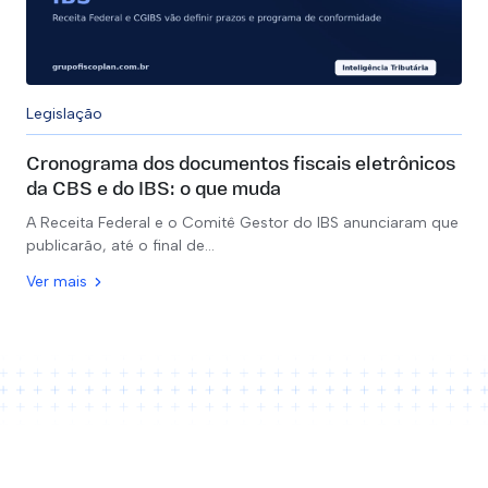
Clínicas Médicas
Legislação
Cronograma dos documentos fiscais eletrônicos
Equiparação Hospitalar - IRPJ/CSLL
da CBS e do IBS: o que muda
A Receita Federal e o Comitê Gestor do IBS anunciaram que
Revisão da Base de INSS
publicarão, até o final de…
FAP - Fator Acidentário de Prevenção
Ver mais
Assessoria Tributária
Assessoria Contábil
Assessoria Previdenciária