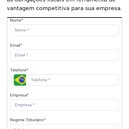
Revisão da Base de INSS
vantagem competitiva para sua empresa.
Nome*
FAP - Fator Acidentário de Prevenção
Assessoria Tributária
Email*
Assessoria Contábil
Assessoria Previdenciária
Telefone*
Empresa*
Regime Tributário*