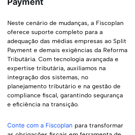
Payment
Neste cenário de mudanças, a Fiscoplan 
oferece suporte completo para a 
adequação das médias empresas ao Split 
Payment e demais exigências da Reforma 
Tributária. Com tecnologia avançada e 
expertise tributária, auxiliamos na 
integração dos sistemas, no 
planejamento tributário e na gestão de 
compliance fiscal, garantindo segurança 
e eficiência na transição.
Clínicas Médicas
Conte com a Fiscoplan
 para transformar 
Equiparação Hospitalar - IRPJ/CSLL
as obrigações fiscais em ferramenta de 