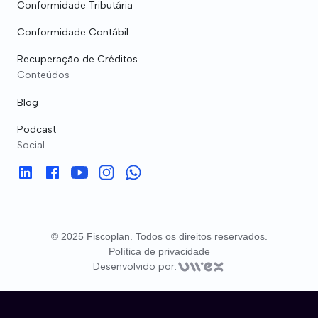
Conformidade Tributária
FAP - Fator Acidentário de Prevenção
Conformidade Contábil
Assessoria Tributária
Recuperação de Créditos
Conteúdos
Assessoria Contábil
Blog
Assessoria Previdenciária
Podcast
Social
© 2025 Fiscoplan. Todos os direitos reservados.
Política de privacidade
Desenvolvido por: