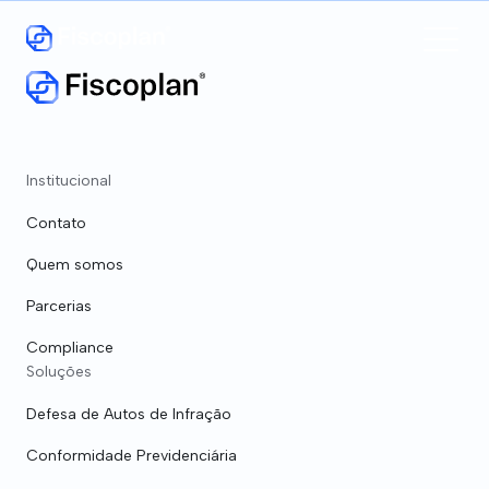
Institucional
Contato
Quem somos
Parcerias
Clínicas Médicas
Compliance
Soluções
Equiparação Hospitalar - IRPJ/CSLL
Defesa de Autos de Infração
Revisão da Base de INSS
Conformidade Previdenciária