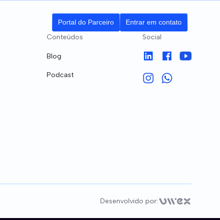
adora
Portal do Parceiro
Entrar em contato
Conteúdos
Social
Blog
Podcast
ributários
ção
Desenvolvido por: