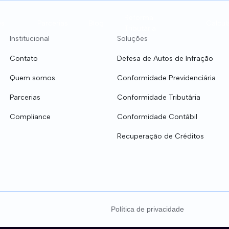
Reforma
es
Parcerias
Blog
Calcul
Tributária
Institucional
Soluções
Contato
Defesa de Autos de Infração
Quem somos
Conformidade Previdenciária
Parcerias
Conformidade Tributária
Compliance
Conformidade Contábil
de Contábil
Recuperação de Créditos T
Recuperação de Créditos
de Tributária
Defesa de Autos de Infra
de Previdenciária
Clínicas Médicas
Política de privacidade
Equiparação Hospitalar - IRPJ/CSLL