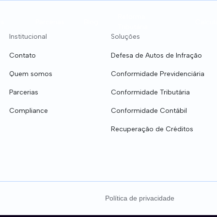
Reforma
es
Parcerias
Blog
Calcul
Tributária
Institucional
Soluções
Contato
Defesa de Autos de Infração
Quem somos
Conformidade Previdenciária
Parcerias
Conformidade Tributária
Compliance
Conformidade Contábil
de Contábil
Recuperação de Créditos T
Recuperação de Créditos
de Tributária
Defesa de Autos de Infra
de Previdenciária
Clínicas Médicas
Política de privacidade
Equiparação Hospitalar - IRPJ/CSLL