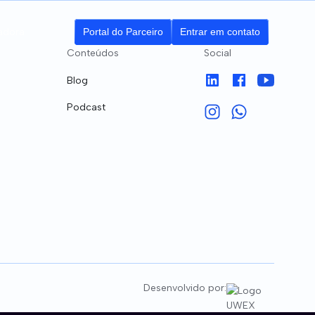
adora
Portal do Parceiro
Entrar em contato
Conteúdos
Social
Blog
Podcast
ributários
ção
Desenvolvido por: