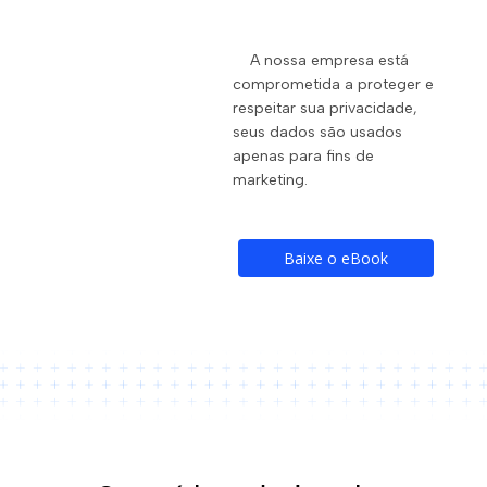
Equiparação Hospitalar - IRPJ/CSLL
A nossa empresa está 
comprometida a proteger e 
Revisão da Base de INSS
respeitar sua privacidade, 
seus dados são usados 
FAP - Fator Acidentário de Prevenção
apenas para fins de 
marketing.
Assessoria Tributária
Assessoria Contábil
Baixe o eBook
Assessoria Previdenciária