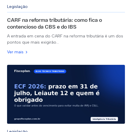
FAP - Fator Acidentário de Prevenção
Legislação
Assessoria Tributária
CARF na reforma tributária: como fica o
contencioso da CBS e do IBS
Assessoria Contábil
A entrada em cena do CARF na reforma tributária é um dos
pontos que mais exigirão…
Assessoria Previdenciária
Ver mais
Legislação