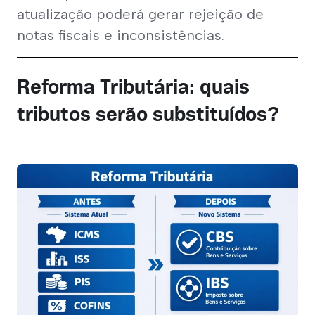
atualização poderá gerar rejeição de 
notas fiscais e inconsistências.
Clínicas Médicas
Reforma Tributária: quais
tributos serão substituídos?
Equiparação Hospitalar - IRPJ/CSLL
Revisão da Base de INSS
FAP - Fator Acidentário de Prevenção
Assessoria Tributária
Assessoria Contábil
Assessoria Previdenciária