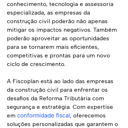
conhecimento, tecnologia e assessoria 
especializada, as empresas da 
construção civil poderão não apenas 
mitigar os impactos negativos. Também 
poderão aproveitar as oportunidades 
para se tornarem mais eficientes, 
competitivas e prontas para um novo 
ciclo de crescimento.
Clínicas Médicas
A Fiscoplan está ao lado das empresas 
da construção civil para enfrentar os 
Equiparação Hospitalar - IRPJ/CSLL
desafios da Reforma Tributária com 
Revisão da Base de INSS
segurança e estratégia. Com expertise 
em 
conformidade fiscal
, oferecemos 
FAP - Fator Acidentário de Prevenção
soluções personalizadas que garantem o 