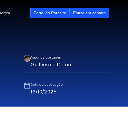
adora
Portal do Parceiro
Entrar em contato
Autor da postagem
Guilherme Delon
ributários
ção
Data da publicação
13/10/2025
Tempo de leitura
10 minutos