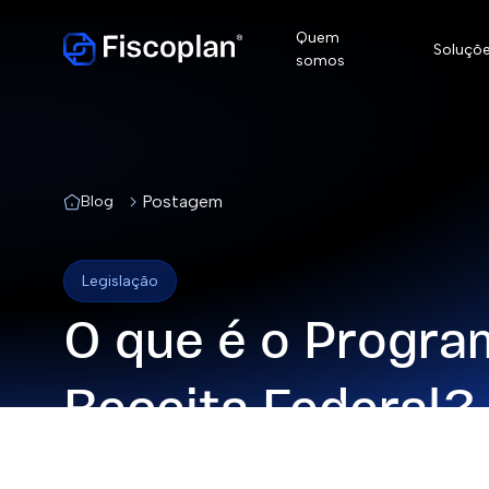
Quem
Soluçõ
somos
Postagem
Blog
Conformida
Legislação
Conformida
O que é o Progra
Conformida
Receita Federal?