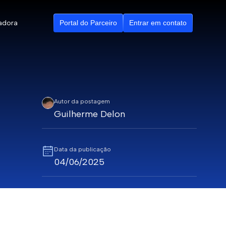
adora
Portal do Parceiro
Entrar em contato
Autor da postagem
Guilherme Delon
ributários
ção
Data da publicação
04/06/2025
Tempo de leitura
5 minutos