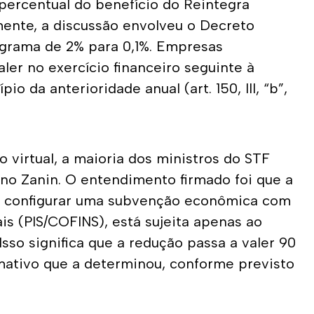
ercentual do benefício do Reintegra 
ente, a discussão envolveu o Decreto 
ograma de 2% para 0,1%. Empresas 
er no exercício financeiro seguinte à 
 da anterioridade anual (art. 150, III, “b”, 
virtual, a maioria dos ministros do STF 
ano Zanin. O entendimento firmado foi que a 
r configurar uma subvenção econômica com 
Clínicas Médicas
is (PIS/COFINS), está sujeita apenas ao 
sso significa que a redução passa a valer 90 
Equiparação Hospitalar - IRPJ/CSLL
rmativo que a determinou, conforme previsto 
Revisão da Base de INSS