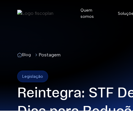
Quem
Soluçõ
somos
Postagem
Blog
Conformida
Legislação
Conformida
Reintegra: STF D
Conformida
Dias para Reduçã