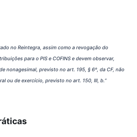
FAP - Fator Acidentário de Prevenção
Assessoria Tributária
Assessoria Contábil
rado no Reintegra, assim como a revogação do 
Assessoria Previdenciária
tribuições para o PIS e COFINS e devem observar, 
de nonagesimal, previsto no art. 195, § 6º, da CF, não 
l ou de exercício, previsto no art. 150, III, b.”
ráticas