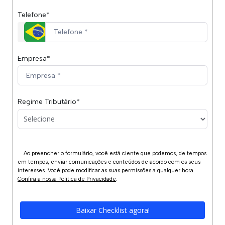
Telefone*
Clínicas Médicas
Equiparação Hospitalar - IRPJ/CSLL
Empresa*
Revisão da Base de INSS
Regime Tributário*
FAP - Fator Acidentário de Prevenção
Assessoria Tributária
Assessoria Contábil
Ao preencher o formulário, você está ciente que podemos, de tempos 
em tempos, enviar comunicações e conteúdos de acordo com os seus 
interesses. Você pode modificar as suas permissões a qualquer hora. 
Assessoria Previdenciária
Confira a nossa Política de Privacidade
.
Baixar Checklist agora!