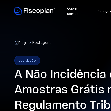
Quem
Soluçõ
somos
Postagem
Blog
Conformida
Legislação
Conformida
A Não Incidência 
Conformida
Amostras Grátis 
Regulamento Trib