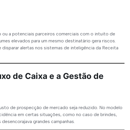
FAP - Fator Acidentário de Prevenção
Assessoria Tributária
Assessoria Contábil
 ou a potenciais parceiros comerciais com o intuito de 
umes elevados para um mesmo destinatário gera riscos. 
Assessoria Previdenciária
disparar alertas nos sistemas de inteligência da Receita 
uxo de Caixa e a Gestão de
custo de prospecção de mercado seja reduzido. No modelo 
ncidência em certas situações, como no caso de brindes, 
s desencorajava grandes campanhas.