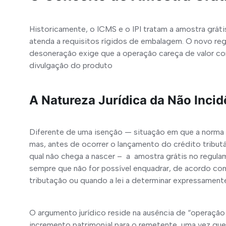
Historicamente, o ICMS e o IPI tratam a amostra grát
atenda a requisitos rígidos de embalagem. O novo reg
desoneração exige que a operação careça de valor com
divulgação do produto
A Natureza Jurídica da Não Incid
Diferente de uma isenção — situação em que a norma in
mas, antes de ocorrer o lançamento do crédito tributá
qual não chega a nascer –  a  amostra grátis no regul
sempre que não for possível enquadrar, de acordo com
tributação ou quando a lei a determinar expressament
O argumento jurídico reside na ausência de “operação
incremento patrimonial para o remetente, uma vez que