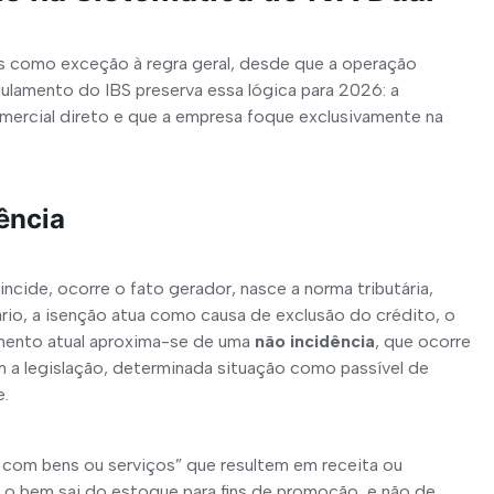
is como exceção à regra geral, desde que a operação 
ulamento do IBS preserva essa lógica para 2026: a 
ercial direto e que a empresa foque exclusivamente na 
ência
cide, ocorre o fato gerador, nasce a norma tributária, 
rio, a isenção atua como causa de exclusão do crédito, o 
amento atual aproxima-se de uma 
não incidência
, que ocorre 
 a legislação, determinada situação como passível de 
e.
 com bens ou serviços” que resultem em receita ou 
 o bem sai do estoque para fins de promoção, e não de 