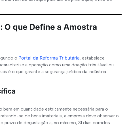
: O que Define a Amostra
Portal da Reforma Tributária
egundo o 
, estabelece 
descaracterize a operação como uma doação tributável ou 
is é o que garante a segurança jurídica da indústria.
Clínicas Médicas
ífica
Equiparação Hospitalar - IRPJ/CSLL
a o bem em quantidade estritamente necessária para o 
ratando-se de bens imateriais, a empresa deve observar o 
Revisão da Base de INSS
o prazo de degustação a, no máximo, 31 dias corridos