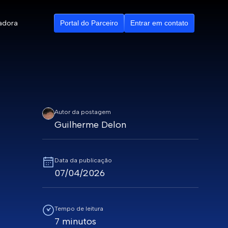
adora
Portal do Parceiro
Entrar em contato
Autor da postagem
ributários
Guilherme Delon
ção
Data da publicação
07/04/2026
Tempo de leitura
7 minutos