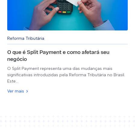
Clínicas Médicas
Reforma Tributária
O que é Split Payment e como afetará seu
Equiparação Hospitalar - IRPJ/CSLL
negócio
O Split Payment representa uma das mudanças mais
Revisão da Base de INSS
significativas introduzidas pela Reforma Tributária no Brasil.
Este…
FAP - Fator Acidentário de Prevenção
Ver mais
Assessoria Tributária
Assessoria Contábil
Assessoria Previdenciária